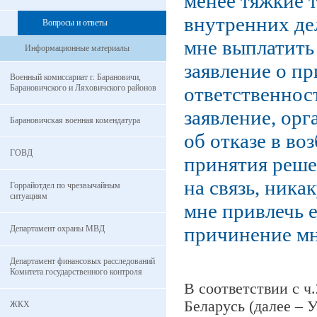
менее тяжкие 
внутренних де
Вопросы и ответы
мне выплатить
Информационные материалы
заявление о пр
Военный комиссариат г. Барановичи,
Барановичского и Ляховичского районов
ответственност
заявление, ор
Барановичская военная комендатура
об отказе в во
ГОВД
принятия реше
на связь, ник
Горрайотдел по чрезвычайным
ситуациям
мне привлечь е
причинение мн
Департамент охраны МВД
Департамент финансовых расследований
Комитета государственного контроля
В соответствии с ч
Беларусь (далее – 
ЖКХ