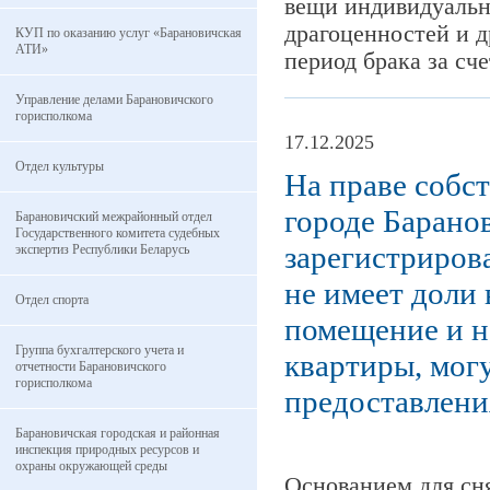
вещи индивидуально
драгоценностей и д
КУП по оказанию услуг «Барановичская
АТИ»
период брака за сч
Управление делами Барановичского
горисполкома
17.12.2025
Отдел культуры
На праве собс
городе Барано
Барановичский межрайонный отдел
Государственного комитета судебных
зарегистрирова
экспертиз Республики Беларусь
не имеет доли 
Отдел спорта
помещение и н
Группа бухгалтерского учета и
квартиры, могу
отчетности Барановичского
горисполкома
предоставлени
Барановичская городская и районная
инспекция природных ресурсов и
охраны окружающей среды
Основанием для сня