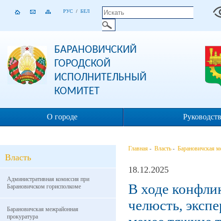
РУС
/
БЕЛ
БАРАНОВИЧСКИЙ
ГОРОДСКОЙ
ИСПОЛНИТЕЛЬНЫЙ
КОМИТЕТ
О городе
Руководст
Главная
-
Власть
-
Барановичская м
Власть
18.12.2025
Административная комиссия при
В ходе конфли
Барановичском горисполкоме
челюсть, эксп
Барановичская межрайонная
прокуратура