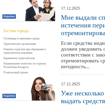
17.12.2025
Мне выдали сп
Подробнее
истечения пери
Гостям города
отремонтирова
Гостиницы и санатории города
Если средства инд
Туристические организации
должен уведомить о
Памятка туристам при обращении в
туристические компании
соответствии с зак
Барановичи туристические
отремонтировать с
Национальное агентство по туризму
негодность...
Республики Беларусь
Религиозный туризм
17.12.2025
Уже несколько
Подробнее
выдать средст