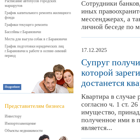
Расписание автобусов городских
Сотрудники банков,
маршрутов
иных правоохранит
График капитального ремонта жилищного
фонда
мессенджерах, а та
Графики текущего ремонта
личной беседе по м
Бассейны г.Барановичи
Места для выгула собак в г.Барановичи
График подготовки юридических лиц
17.12.2025
г.Барановичи к работе в осенне-зимний
период
Супруг получил
которой зарег
достанется ква
Подробнее
Квартира в случае 
согласно ч. 1 ст. 2
Представителям бизнеса
имущество, принадл
Инвестору
полученное ими в п
Импортозамещение
является...
Объекты недвижимости