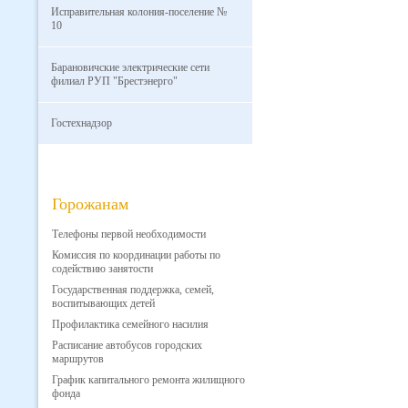
Исправительная колония-поселение №
10
Барановичские электрические сети
филиал РУП "Брестэнерго"
Гостехнадзор
Горожанам
Телефоны первой необходимости
Комиссия по координации работы по
содействию занятости
Государственная поддержка, семей,
воспитывающих детей
Профилактика семейного насилия
Расписание автобусов городских
маршрутов
График капитального ремонта жилищного
фонда