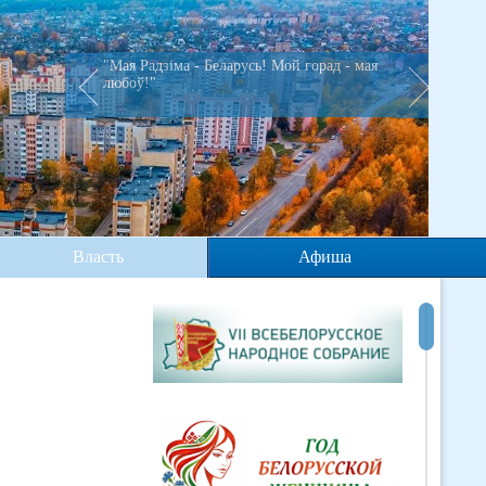
"Мая Радзiма - Беларусь! Мой горад - мая
любоў!"
Власть
Афиша