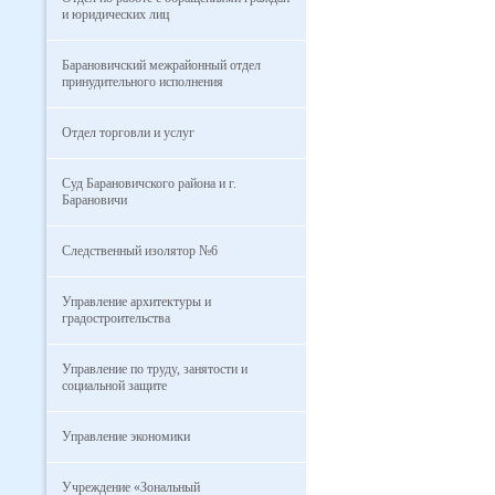
и юридических лиц
Барановичский межрайонный отдел
принудительного исполнения
Отдел торговли и услуг
Суд Барановичского района и г.
Барановичи
Следственный изолятор №6
Управление архитектуры и
градостроительства
Управление по труду, занятости и
социальной защите
Управление экономики
Учреждение «Зональный