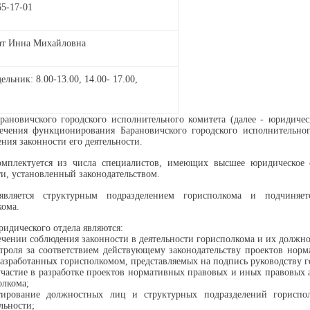
65-17-01
т Инна Михайловна
ельник: 8.00-13.00, 14.00- 17.00,
ановичского городского исполнительного комитета (далее - юридичес
ечения функционирования Барановичского городского исполнительног
ния законности его деятельности.
мплектуется из числа специалистов, имеющих высшее юридическое 
и, установленный законодательством.
вляется структурным подразделением горисполкома и подчиняетс
кома.
идического отдела являются:
печении соблюдения законности в деятельности горисполкома и их должн
нтроля за соответствием действующему законодательству проектов нор
разработанных горисполкомом, представляемых на подпись руководству г
участие в разработке проектов нормативных правовых и иных правовых 
олкома;
ьтирование должностных лиц и структурных подразделений горисп
льности;