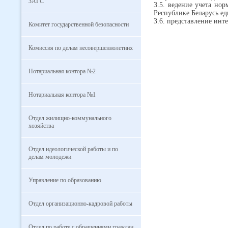
ЗАГС
3.5. ведение учета но
Республике Беларусь е
3.6. представление инт
Комитет государственной безопасности
Комиссия по делам несовершеннолетних
Нотариальная контора №2
Нотариальная контора №1
Отдел жилищно-коммунального
хозяйства
Отдел идеологической работы и по
делам молодежи
Управление по образованию
Отдел организационно-кадровой работы
Отдел по работе с обращениями граждан