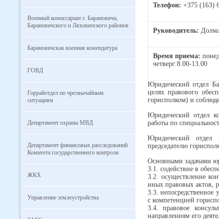
Телефон:
+375 (163) 
Военный комиссариат г. Барановичи,
Барановичского и Ляховичского районов
Руководитель:
Долма
Барановичская военная комендатура
Время приема:
понед
четверг:8.00-13.00
ГОВД
Юридический отдел Бар
целях правового обесп
Горрайотдел по чрезвычайным
горисполком) и соблюде
ситуациям
Юридический отдел ко
Департамент охраны МВД
работы по специальност
Юридический отдел я
Департамент финансовых расследований
председателю гориспол
Комитета государственного контроля
Основными задачами юр
3.1. содействие в обес
ЖКХ
3.2. осуществление ко
иных правовых актов, 
3.3. непосредственное 
Управление землеустройства
с компетенцией горисп
3.4. правовое консул
направлениям его деяте