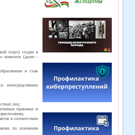
кий отдел) создан в
о комитета (далее -
образование и стаж
я непосредственно
остных лиц;
мативных правовых и
орисполкома;
актов в соответствии
олкома по основным