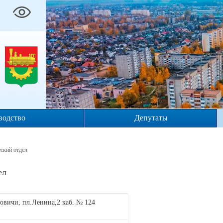
водство
Депутаты
ский отдел
ел
новичи, пл.Ленина,2 каб. № 124