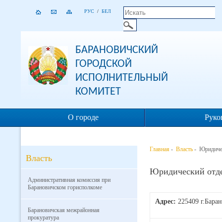
РУС
/
БЕЛ
БАРАНОВИЧСКИЙ
ГОРОДСКОЙ
ИСПОЛНИТЕЛЬНЫЙ
КОМИТЕТ
О городе
Руко
Главная
-
Власть
- Юридиче
Власть
Юридический отд
Административная комиссия при
Барановичском горисполкоме
Адрес:
225409 г.Бара
Барановичская межрайонная
прокуратура