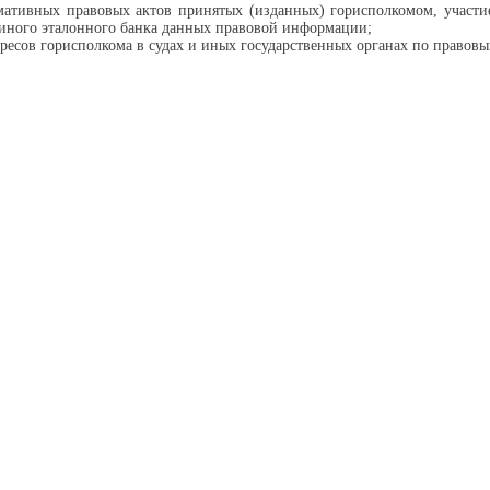
рмативных правовых актов принятых (изданных) горисполкомом, участ
диного эталонного банка данных правовой информации;
ересов горисполкома в судах и иных государственных органах по правов