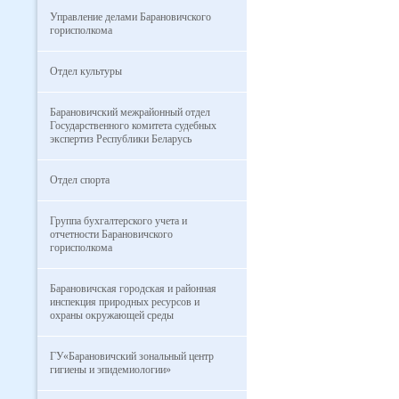
Управление делами Барановичского
горисполкома
Отдел культуры
Барановичский межрайонный отдел
Государственного комитета судебных
экспертиз Республики Беларусь
Отдел спорта
Группа бухгалтерского учета и
отчетности Барановичского
горисполкома
Барановичская городская и районная
инспекция природных ресурсов и
охраны окружающей среды
ГУ«Барановичский зональный центр
гигиены и эпидемиологии»