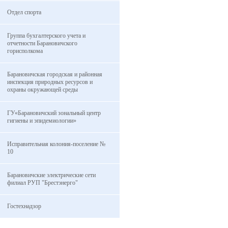
Отдел спорта
Группа бухгалтерского учета и
отчетности Барановичского
горисполкома
Барановичская городская и районная
инспекция природных ресурсов и
охраны окружающей среды
ГУ«Барановичский зональный центр
гигиены и эпидемиологии»
Исправительная колония-поселение №
10
Барановичские электрические сети
филиал РУП "Брестэнерго"
Гостехнадзор