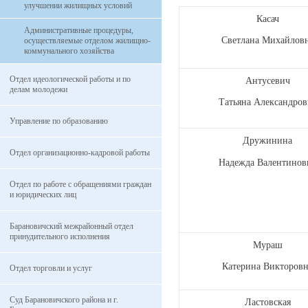
улучшении жилищных условий
Касач
Административные процедуры,
Светлана Михайлов
осуществляемые отделом жилищно-
коммунального хозяйства
Отдел идеологической работы и по
Антусевич
делам молодежи
Татьяна Александров
Управление по образованию
Дружинина
Отдел организационно-кадровой работы
Надежда Валентинов
Отдел по работе с обращениями граждан
и юридических лиц
Барановичский межрайонный отдел
принудительного исполнения
Мураш
Катерина Викторов
Отдел торговли и услуг
Суд Барановичского района и г.
Ластовская