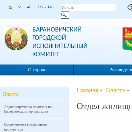
РУС
/
БЕЛ
БАРАНОВИЧСКИЙ
ГОРОДСКОЙ
ИСПОЛНИТЕЛЬНЫЙ
КОМИТЕТ
О городе
Руководст
Главная
-
Власть
- 
Власть
Отдел жилищн
Административная комиссия при
Барановичском горисполкоме
Барановичская межрайонная
прокуратура