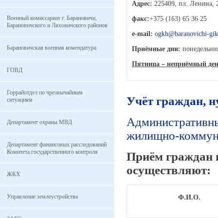
Адрес:
225409, пл. Ленина, 2
Военный комиссариат г. Барановичи,
факс:
+375 (163) 65 36 25
Барановичского и Ляховичского районов
e-mail:
ogkh@baranovichi-gik
Барановичская военная комендатура
Приёмные дни:
понедельник
Пятница – неприёмный ден
ГОВД
Горрайотдел по чрезвычайным
Учёт граждан, 
ситуациям
Административны
Департамент охраны МВД
жилищно-коммуна
Департамент финансовых расследований
Комитета государственного контроля
Приём граждан 
осуществляют:
ЖКХ
Управление землеустройства
Ф.И.О.