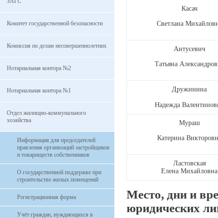
ЗАГС
Касач
Комитет государственной безопасности
Светлана Михайлов
Комиссия по делам несовершеннолетних
Антусевич
Татьяна Александров
Нотариальная контора №2
Дружинина
Нотариальная контора №1
Надежда Валентинов
Отдел жилищно-коммунального
хозяйства
Мураш
Катерина Викторов
Информация для председателей
правления организаций застройщиков
и товариществ собственников
Ластовская
Елена Михайловна
О государственной поддержке при
строительстве жилых помещений
Место, дни и вр
Регистрационная форма
юридических ли
Учёт граждан, нуждающихся в