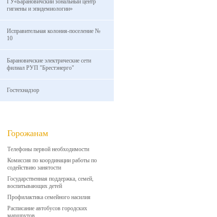
ГУ«Барановичский зональный центр
гигиены и эпидемиологии»
Исправительная колония-поселение №
10
Барановичские электрические сети
филиал РУП "Брестэнерго"
Гостехнадзор
Горожанам
Телефоны первой необходимости
Комиссия по координации работы по
содействию занятости
Государственная поддержка, семей,
воспитывающих детей
Профилактика семейного насилия
Расписание автобусов городских
маршрутов