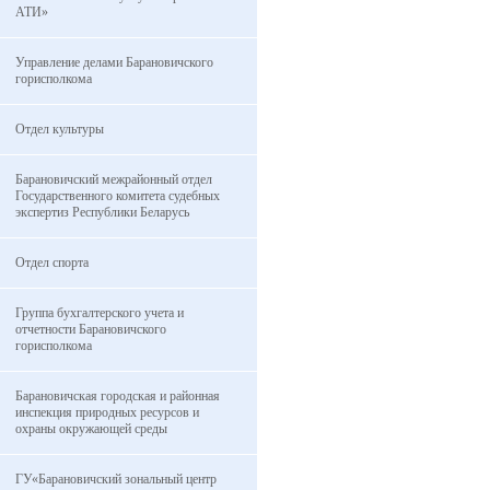
АТИ»
Управление делами Барановичского
горисполкома
Отдел культуры
Барановичский межрайонный отдел
Государственного комитета судебных
экспертиз Республики Беларусь
Отдел спорта
Группа бухгалтерского учета и
отчетности Барановичского
горисполкома
Барановичская городская и районная
инспекция природных ресурсов и
охраны окружающей среды
ГУ«Барановичский зональный центр