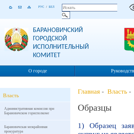
РУС
/
БЕЛ
БАРАНОВИЧСКИЙ
ГОРОДСКОЙ
ИСПОЛНИТЕЛЬНЫЙ
КОМИТЕТ
О городе
Руководст
Главная
-
Власть
Власть
Образцы
Административная комиссия при
Барановичском горисполкоме
1) Образец зая
Барановичская межрайонная
прокуратура
супруг не являет