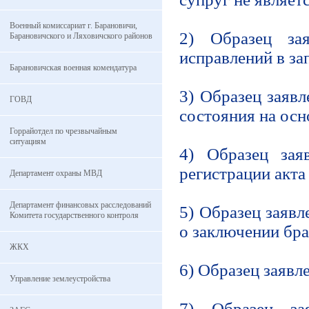
Военный комиссариат г. Барановичи,
2) Образец зая
Барановичского и Ляховичского районов
исправлений в за
Барановичская военная комендатура
3) Образец заявл
ГОВД
состояния на осн
Горрайотдел по чрезвычайным
ситуациям
4) Образец зая
регистрации акта
Департамент охраны МВД
Департамент финансовых расследований
5) Образец заявл
Комитета государственного контроля
о заключении бра
ЖКХ
6) Образец заявл
Управление землеустройства
7) Образец за