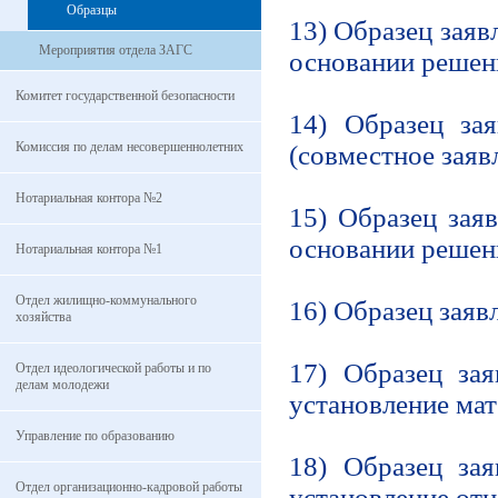
Образцы
13) Образец заяв
Мероприятия отдела ЗАГС
основании решен
Комитет государственной безопасности
14) Образец зая
Комиссия по делам несовершеннолетних
(совместное заяв
Нотариальная контора №2
15) Образец зая
основании решен
Нотариальная контора №1
Отдел жилищно-коммунального
16) Образец заяв
хозяйства
17) Образец зая
Отдел идеологической работы и по
делам молодежи
установление мат
Управление по образованию
18) Образец зая
Отдел организационно-кадровой работы
установление отц