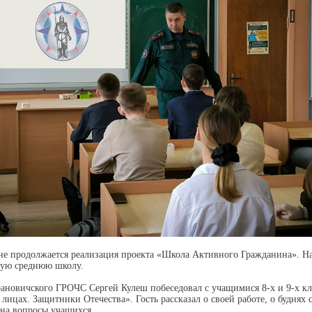
не продолжается реализация проекта «Школа Активного Гражданина». На 
ую среднюю школу.
ановичского ГРОЧС Сергей Кулеш побеседовал с учащимися 8-х и 9-х кл
 лицах. Защитники Отечества». Гость рассказал о своей работе, о буднях
 на вопросы учащихся.