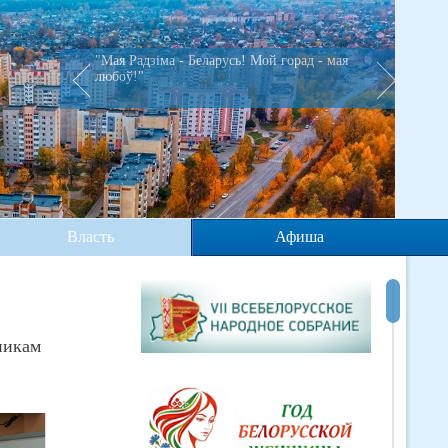
"Мая Радзiма - Беларусь! Мой горад - мая
любоў!"
Власть
Афиша
никам