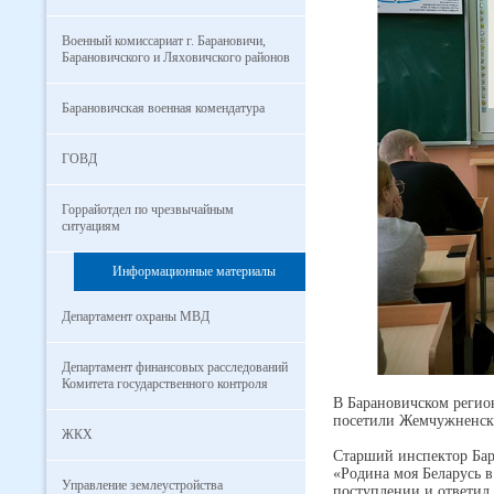
Военный комиссариат г. Барановичи,
Барановичского и Ляховичского районов
Барановичская военная комендатура
ГОВД
Горрайотдел по чрезвычайным
ситуациям
Информационные материалы
Департамент охраны МВД
Департамент финансовых расследований
Комитета государственного контроля
В Барановичском регио
посетили Жемчужненск
ЖКХ
Старший инспектор Бар
«Родина моя Беларусь в
Управление землеустройства
поступлении и ответил