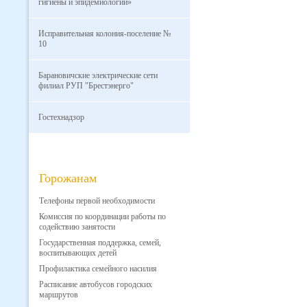
гигиены и эпидемиологии»
Исправительная колония-поселение №
10
Барановичские электрические сети
филиал РУП "Брестэнерго"
Гостехнадзор
Горожанам
Телефоны первой необходимости
Комиссия по координации работы по
содействию занятости
Государственная поддержка, семей,
воспитывающих детей
Профилактика семейного насилия
Расписание автобусов городских
маршрутов