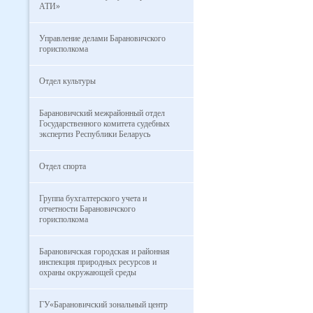
АТИ»
Управление делами Барановичского
горисполкома
Отдел культуры
Барановичский межрайонный отдел
Государственного комитета судебных
экспертиз Республики Беларусь
Отдел спорта
Группа бухгалтерского учета и
отчетности Барановичского
горисполкома
Барановичская городская и районная
инспекция природных ресурсов и
охраны окружающей среды
ГУ«Барановичский зональный центр