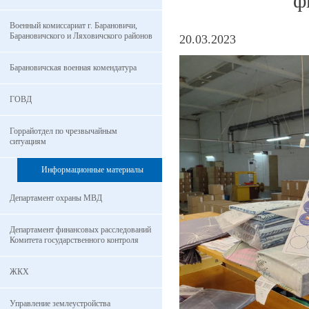
ф
Военный комиссариат г. Барановичи,
Барановичского и Ляховичского районов
20.03.2023
Барановичская военная комендатура
ГОВД
Горрайотдел по чрезвычайным
ситуациям
Информационные материалы
Департамент охраны МВД
Департамент финансовых расследований
Комитета государственного контроля
ЖКХ
Управление землеустройства