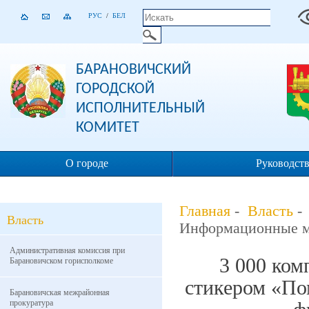
РУС
/
БЕЛ
БАРАНОВИЧСКИЙ
ГОРОДСКОЙ
ИСПОЛНИТЕЛЬНЫЙ
КОМИТЕТ
О городе
Руководст
Главная
-
Власть
Власть
Информационные м
Административная комиссия при
3 000 ком
Барановичском горисполкоме
стикером «По
Барановичская межрайонная
прокуратура