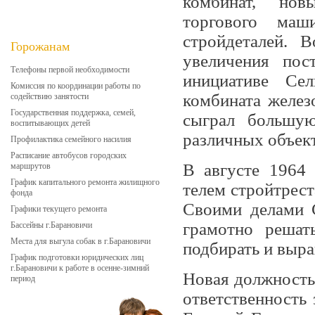
комбинат, нов
торгового маши
стройдеталей. 
Горожанам
увеличения пос
Телефоны первой необходимости
инициативе Сел
Комиссия по координации работы по
комбината желез
содействию занятости
Государственная поддержка, семей,
сыграл большую
воспитывающих детей
различных объек
Профилактика семейного насилия
Расписание автобусов городских
В августе 1964 
маршрутов
График капитального ремонта жилищного
телем стройтрест
фонда
Своими делами 
Графики текущего ремонта
гра­мотно решат
Бассейны г.Барановичи
Места для выгула собак в г.Барановичи
подби­рать и выр
График подготовки юридических лиц
г.Барановичи к работе в осенне-зимний
Новая должность 
период
ответственность 