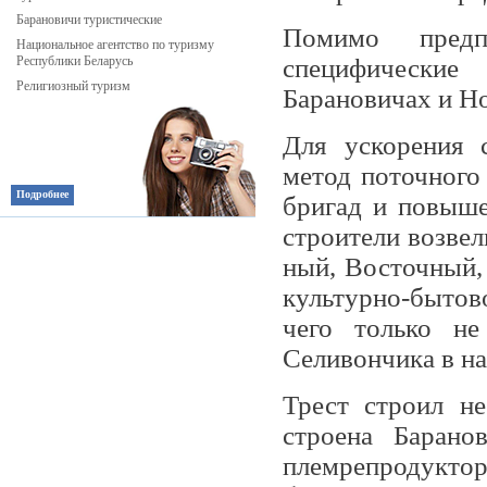
Барановичи туристические
Помимо предп
Национальное агентство по туризму
Республики Беларусь
специфические
Религиозный туризм
Барановичах и Но
Для ускорения 
метод поточного 
Подробнее
бригад и повыше
строители возве
ный, Восточный,
культурно-бытово
чего только не
Селивончика в на
Трест строил не
строена Барано
племрепродукто