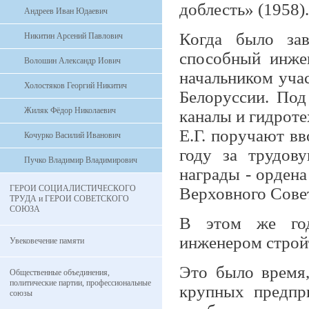
доблесть» (1958).
Андреев Иван Юдаевич
Когда было за
Никитин Арсений Павлович
способный инжен
Волошин Александр Иович
начальником уча
Холостяков Георгий Никитич
Белорус­сии. По
Жиляк Фёдор Николаевич
каналы и гидрот
Е.Г. поручают вв
Кочурко Василий Иванович
году за трудову
Пучко Владимир Владимирович
награды - ордена
ГЕРОИ СОЦИАЛИСТИЧЕСКОГО
Верховного Сове
ТРУДА и ГЕРОИ СОВЕТСКОГО
СОЮЗА
В этом же год
инженером стройт
Увековечение памяти
Это было время,
Общественные объединения,
политические партии, профессиональные
крупных предпр
союзы