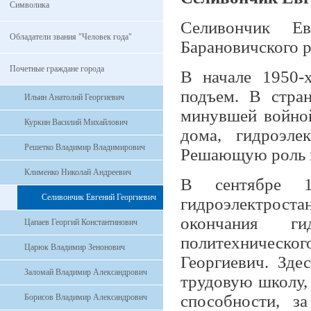
Символика
Селивончик Ев
Обладатели звания "Человек года"
Барановичского р
Почетные граждане города
В начале 1950-
подъем. В стран
Ильин Анатолий Георгиевич
минувшей войной
Куркин Василий Михайлович
дома, гидроэле
Решетко Владимир Владимирович
Решающую роль в
Клименко Николай Андреевич
В сентябре 1
Селивончик Евгений Георгиевич
гидроэлектроста
окончания гид
Цапаев Георгий Константинович
политехническог
Царюк Владимир Зенонович
Георгиевич. Зде
Заломай Владимир Александрович
трудовую школу,
способности, з
Борисов Владимир Александрович