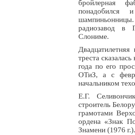
бройлер­ная ф
понадобился и
шампиньонницы.
радиозавод в 
Слониме.
Двадцатилетняя 
треста сказалась
года по его про
ОТиЗ, а с февр
начальником техо
Е.Г. Селивончи
строитель Белор
грамотами Верхо
орде­на «Знак П
Знамени (1976 г.)