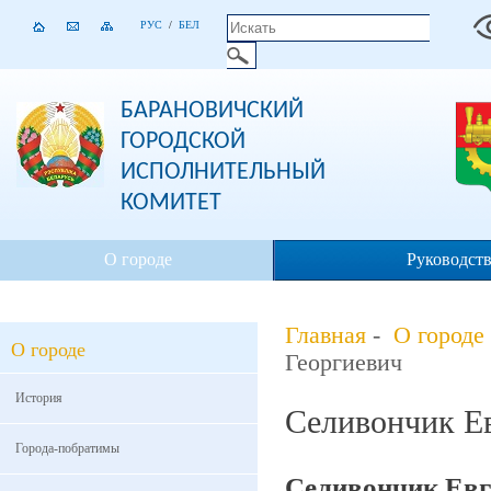
РУС
/
БЕЛ
БАРАНОВИЧСКИЙ
ГОРОДСКОЙ
ИСПОЛНИТЕЛЬНЫЙ
КОМИТЕТ
О городе
Руководст
Главная
-
О городе
О городе
Георгиевич
История
Селивончик Е
Города-побратимы
Селивончик Евге