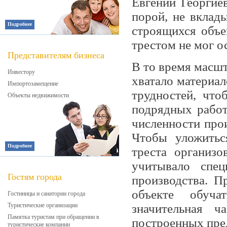
Евгений Георгие
порой, не вклад
Подробнее
строящихся объе
трестом не мог о
Представителям бизнеса
В то время масшт
Инвестору
хватало материал
Импортозамещение
трудностей, что
Объекты недвижимости
подрядных работ
чис­ленности про
Что­бы уложитьс
Подробнее
треста орга­низ
учитывало спе­
Гостям города
производства. П
объекте обуча
Гостиницы и санатории города
Туристические организации
значительная ч
Памятка туристам при обращении в
построенных пре
туристические компании