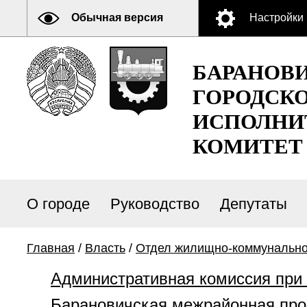
Обычная версия
Настройки
БАРАНОВ
ГОРОДСК
ИСПОЛНИ
КОМИТЕТ
О городе
Руководство
Депутаты
Главная
/
Власть
/
Отдел жилищно-коммунально
Административная комиссия при
Барановичская межрайонная про