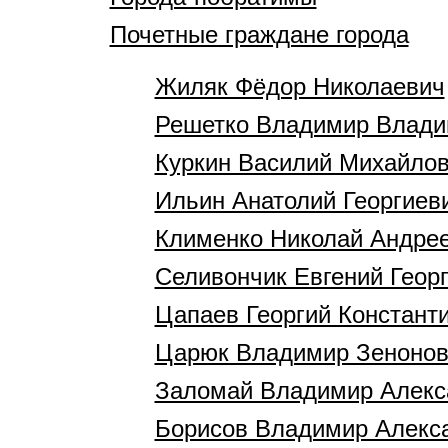
Почетные граждане города
Жиляк Фёдор Николаевич
Решетко Владимир Влади
Куркин Василий Михайло
Ильин Анатолий Георгиев
Клименко Николай Андре
Селивончик Евгений Геор
Цапаев Георгий Констант
Царюк Владимир Зенонов
Заломай Владимир Алекс
Борисов Владимир Алекс