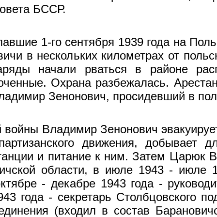
овета БССР.
павшие 1-го сентября 1939 года на Поль
ичи в нескольких километрах от польс
наряды начали рвать­ся в районе ра
юченные. Охрана разбежалась. Ареста
ладимир Зенонович, просидевший в пол
 войны Владимир Зенонович эвакуируетс
артизанского движения, добывает дл
танции и питание к ним. Затем Царюк 
ской области, в июле 1943 - июле 1
ктябре - декабре 1943 года - руко­вод
43 года - секретарь Столбцовского по
единения (входил в состав Барановичс