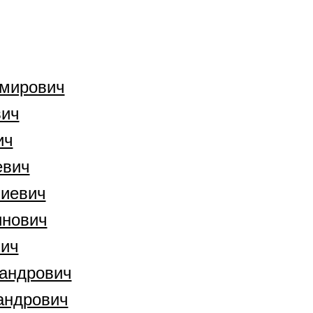
мирович
вич
ич
евич
гиевич
инович
ич
андрович
андрович