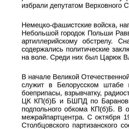
избрали депутатом Верховного С
Немецко-фашистские вой­ска, на
Неболь­шой городок Польши Равв
артиллерийскому об­стрелу. С
содержались политические закл
на воле. Среди них был Царюк В
В начале Великой Отечественной
служит в Белорусском штабе п
боеприпасы, взрывчатку, радиос
ЦК КП(б)Б и БШПД по Баранович
подпольного обкома КП(б)Б. В о
межрайпартцентра. С октября 19
Столбцовского партизанского со