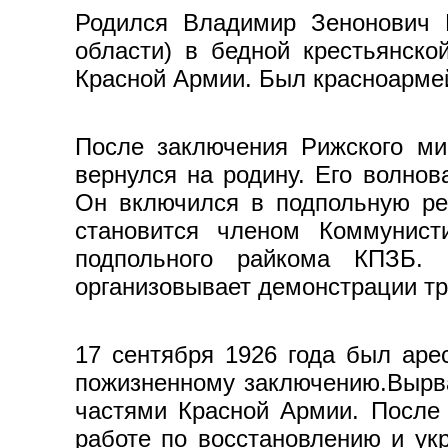
Родился Владимир Зенонович 
области) в бедной крестьянско
Красной Армии. Был красноармей
После заключения Рижского ми
вернулся на родину. Его волно­
Он включился в подпольную ре
становится членом Коммунис­т
подпольного райкома КПЗБ. 
организовывает демонстрации тр
17 сентября 1926 года был аре
пожизненному заключению.Вырва
частями Красной Армии. После
работе по восста­новлению и ук