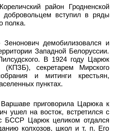
ореличский район Гродненской
ны добровольцем вступил в ряды
о полка.
р Зенонович демобилизовался и
ерритории Западной Белорус­сии.
илсудского. В 1924 году Царюк
и (КПЗБ), секретарем Мирского
бра­ния и митинги крестьян,
аселенных пунктах.
в Варшаве приговорила Царюка к
ч ушел на восток, встретился с
 с БССР Царюк целиком отдался
нию колхо­зов, школ и т. п. Его