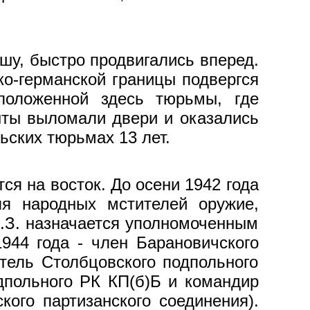
шу, быстро продвигались вперед.
ко-германской границы подвергся
сположенной здесь тюрьмы, где
нты выломали двери и оказались
ьских тюрьмах 13 лет.
я на восток. До осени 1942 года
я народных мстителей ору­жие,
В.З. назначается уполномоченным
944 года - член Барановичского
итель Столбцовского подпольного
дпольного РК КП(б)Б и ко­мандир
кого партизанского соединения).