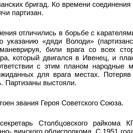
анских бригад. Ко времени соединения с
ячи партизан.
ения отличились в борьбе с карателя
По указанию «дяди Володи» (партизан
 маневрируя, били врага со всех сто
ра, который двигался в Ивенец, и пла
тветствии с этим планом народ­ные 
­жиданных для врага местах. Потеряв
ь. Партизаны выстояли.
тоен звания Героя Советского Союза.
екретарь Столбцовского райкома КП
о- вичского облисполкома. С 1951 года