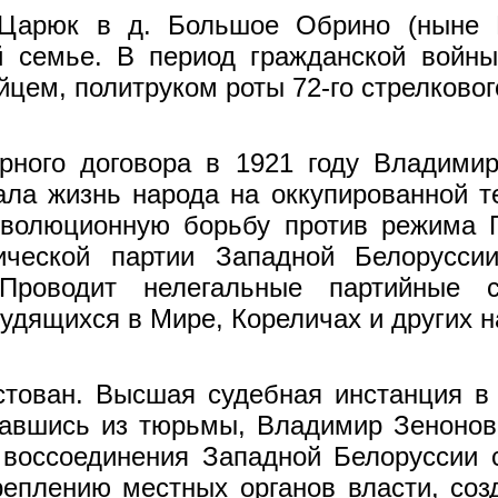
Царюк в д. Большое Обрино (ныне К
й семье. В период граж­данской вой
цем, политруком роты 72-го стрелковог
рного договора в 1921 году Вла­дими
вала жизнь народа на оккупированной т
волюционную борьбу против ре­жима П
ической партии Западной Белорусси
Проводит нелегальные партийные со
удящихся в Мире, Кореличах и других н
стован. Высшая судебная инстан­ция 
вшись из тюрьмы, Владимир Зенонови
 воссоединения Запад­ной Белоруссии
реплению местных органов власти, созда