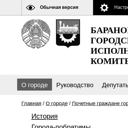
Обычная версия
Настр
БАРАН
ГОРОДС
ИСПОЛ
КОМИТ
О городе
Руководство
Депутат
Главная
/
О городе
/
Почетные граждане го
История
Города-побратимы