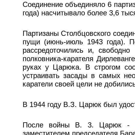
Соединение объединяло 6 партиз
года) насчитывало более 3,6 тыс
Партизаны Столбцовского соедин
пущи (июнь-июль 1943 года). 
рассредоточились и, свободно
полковника-карателя Дирлеванге
руках у Царюка. В строгом соо
устраивать засады в самых нео
каратели своей цели не добилис
В 1944 году В.З. Царюк был удос
После войны В. 3. Царюк - с
заместителем председателя Баран