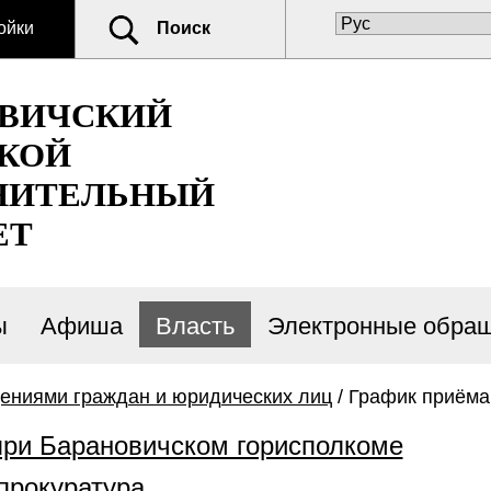
ойки
Поиск
ОВИЧСКИЙ
КОЙ
НИТЕЛЬНЫЙ
ЕТ
ы
Афиша
Власть
Электронные обра
щениями граждан и юридических лиц
/ График приёма
при Барановичском горисполкоме
прокуратура