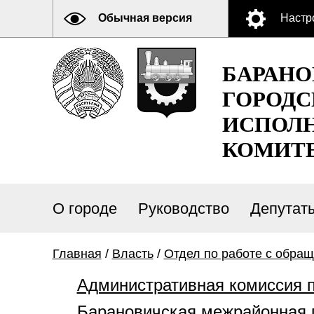
Обычная версия
Настр
БАРАН
ГОРОДС
ИСПОЛ
КОМИТ
О городе
Руководство
Депутат
Главная
/
Власть
/
Отдел по работе с обра
Административная комиссия 
Барановичская межрайонная 