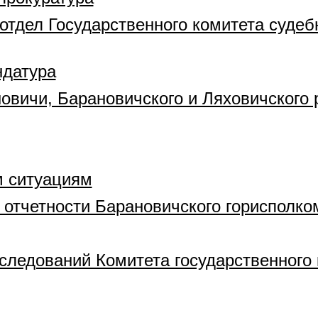
тдел Государственного комитета судеб
ндатура
новичи, Барановичского и Ляховичского 
м ситуациям
и отчетности Барановичского горисполко
ледований Комитета государственного 