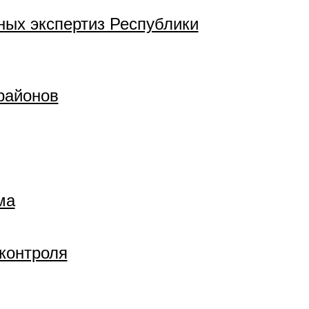
ных экспертиз Республики
районов
ма
контроля