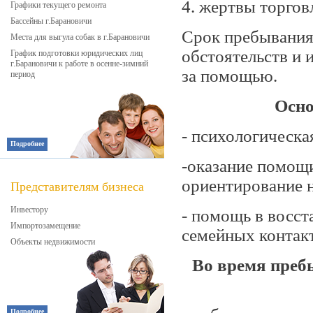
4. жертвы торгов
Графики текущего ремонта
Бассейны г.Барановичи
Срок пребывания 
Места для выгула собак в г.Барановичи
обстоятельств и
График подготовки юридических лиц
г.Барановичи к работе в осенне-зимний
за помощью.
период
Осно
- психологическ
Подробнее
-оказание помощи
ориентирование 
Представителям бизнеса
Инвестору
- помощь в восст
Импортозамещение
семейных контак
Объекты недвижимости
Во время преб
Подробнее