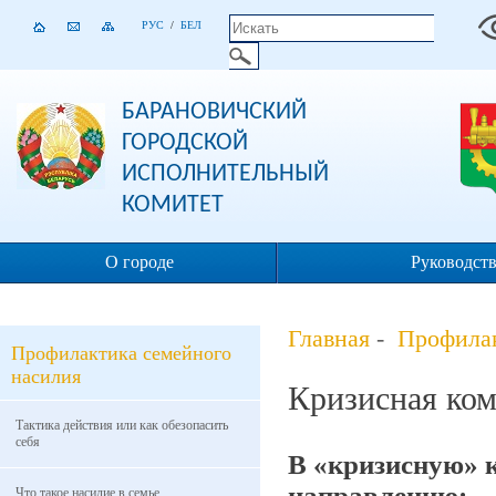
РУС
/
БЕЛ
БАРАНОВИЧСКИЙ
ГОРОДСКОЙ
ИСПОЛНИТЕЛЬНЫЙ
КОМИТЕТ
О городе
Руководст
Главная
-
Профилак
Профилактика семейного
насилия
Кризисная ком
Тактика действия или как обезопасить
себя
В «кризисную» 
направлению:
Что такое насилие в семье