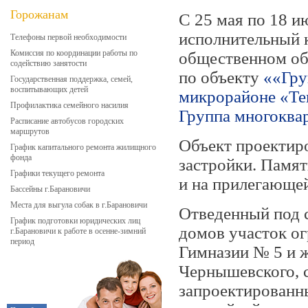
Горожанам
С 25 мая по 18 и
исполнительный к
Телефоны первой необходимости
Комиссия по координации работы по
общественном об
содействию занятости
по объекту
««Гру
Государственная поддержка, семей,
воспитывающих детей
микрорайоне «Тек
Профилактика семейного насилия
Группа многоква
Расписание автобусов городских
маршрутов
Объект проектир
График капитального ремонта жилищного
фонда
застройки. Памят
Графики текущего ремонта
и на прилегающей
Бассейны г.Барановичи
Места для выгула собак в г.Барановичи
Отведенный под 
График подготовки юридических лиц
домов участок о
г.Барановичи к работе в осенне-зимний
период
Гимназии № 5 и ж
Чернышевского, 
запроектированн