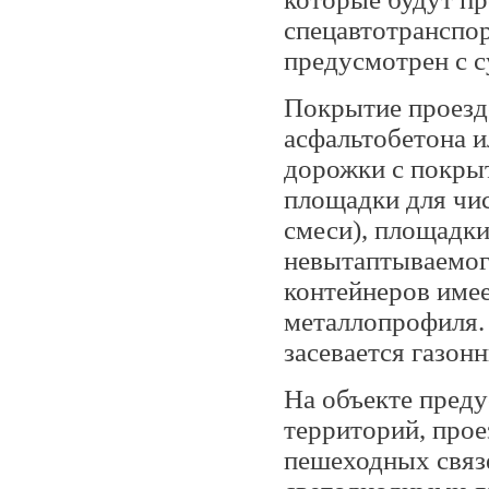
спецавтотранспо
предусмотрен с 
Покрытие проездо
асфальтобетона 
дорожки с покры
площадки для чис
смеси), площадки 
невытаптываемог
контейнеров имее
металлопрофиля.
засевается газон
На объекте пред
территорий, прое
пешеходных связ