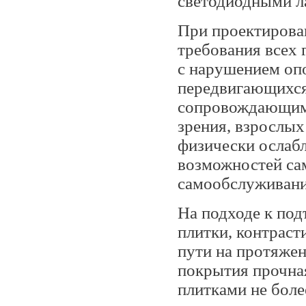
светодиодными л
При проектирован
требования всех 
с нарушением опо
передвигающихся 
сопровождающим),
зрения, взрослых
физически ослаб
возможностей са
самообслуживани
На подходе к по
плитки, контраст
пути на протяжен
покрытия прочна
плитками не бол