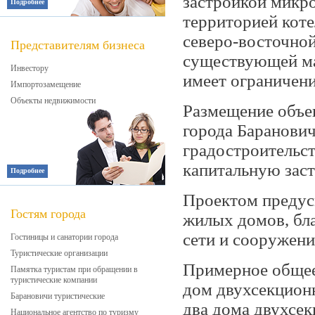
застройкой микро
Подробнее
территорией коте
северо-восточно
Представителям бизнеса
существующей ма
Инвестору
имеет ограничен
Импортозамещение
Объекты недвижимости
Размещение объек
города Баранови
градостроительст
капитальную заст
Подробнее
Проектом предус
Гостям города
жилых домов, бл
сети и сооружени
Гостиницы и санатории города
Туристические организации
Примерное общее
Памятка туристам при обращении в
туристические компании
дом двухсекционн
Барановичи туристические
два дома двухсек
Национальное агентство по туризму