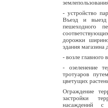
землепользования
- устройство па
Въезд и выезд
пешеходного п
соответствующи
дорожки ширино
здания магазина д
- возле главного
- озеленение т
тротуаров путе
цветущих растени
Ограждение тер
застройки тер
насаждений с