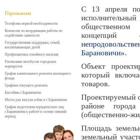
С 13 апреля по
Горожанам
исполнительный 
Телефоны первой необходимости
общественном 
Комиссия по координации работы по
концепций о
содействию занятости
непродовольств
Государственная поддержка, семей,
воспитывающих детей
Барановичи».
Профилактика семейного насилия
Расписание автобусов городских
Объект проекти
маршрутов
который включа
График капитального ремонта жилищного
фонда
товаров.
Графики текущего ремонта
Бассейны г.Барановичи
Проектируемый о
Места для выгула собак в г.Барановичи
районе город
График подготовки юридических лиц
г.Барановичи к работе в осенне-зимний
(общественно-жи
период
Площадь земельн
земельный участ