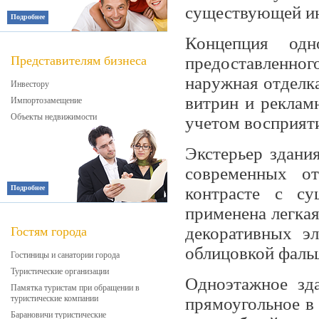
существующей ин
Подробнее
Концепция одн
Представителям бизнеса
предоставленного
наружная отделка
Инвестору
витрин и реклам
Импортозамещение
Объекты недвижимости
учетом восприят
Экстерьер здани
современных о
Подробнее
контрасте с су
применена легка
декоративных эл
Гостям города
облицовкой фаль
Гостиницы и санатории города
Туристические организации
Одноэтажное зда
Памятка туристам при обращении в
туристические компании
прямоугольное в
Барановичи туристические