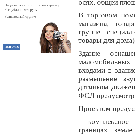
осях, общей площ
Национальное агентство по туризму
Республики Беларусь
В торговом пом
Религиозный туризм
магазина, това
группе специал
товары для дома)
Подробнее
Здание оснаще
маломобильных 
входами в здани
размещение зву
датчиком движен
ФОЛ предусмотре
Проектом предус
- комплексное 
границах земле