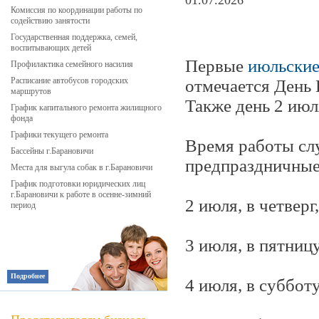
01.07.2026
Комиссия по координации работы по
содействию занятости
Государственная поддержка, семей,
воспитывающих детей
Первые
июльски
Профилактика семейного насилия
Расписание автобусов городских
отмечается День 
маршрутов
Также день 2 ию
График капитального ремонта жилищного
фонда
Графики текущего ремонта
Время работы сл
Бассейны г.Барановичи
предпраздничные
Места для выгула собак в г.Барановичи
График подготовки юридических лиц
г.Барановичи к работе в осенне-зимний
2 июля, в четверг,
период
3 июля, в пятниц
Подробнее
4 июля, в субботу