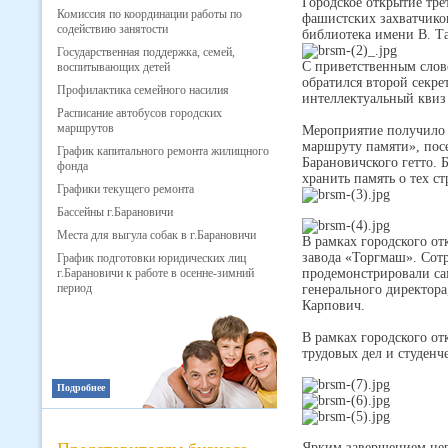
Городское открытие тре
Комиссия по координации работы по
фашистских захватчиков
содействию занятости
библиотека имени В. Та
Государственная поддержка, семей,
С приветственным слов
воспитывающих детей
обратился второй секре
Профилактика семейного насилия
интеллектуальный квиз
Расписание автобусов городских
маршрутов
Мероприятие получило 
маршруту памяти», пос
График капитального ремонта жилищного
Барановичского гетто. 
фонда
хранить память о тех с
Графики текущего ремонта
Бассейны г.Барановичи
Места для выгула собак в г.Барановичи
В рамках городского от
завода «Торгмаш». Сотр
График подготовки юридических лиц
г.Барановичи к работе в осенне-зимний
продемонстрировали сам
период
генерального директор
Карпович.
В рамках городского о
трудовых дел и студенч
Подробнее
Ярким завершением цере