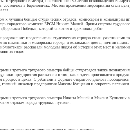
тьего трудового семестра, посвященного 80-летию освобождения Беларус
, состоялось в Барановичах. Местом проведения мероприятия стала цент
влая.
ом к лучшим бойцам студенческих отрядов, комиссарам и командирам шт
тарь городского комитета БРСМ Никита Машей. Ярким стартом трудового
 «Дорогами Победы», который сплотил и вдохновил ребят.
продолжение: представители студенческих отрядов стали участниками э
етив памятники и мемориалы города, и возложили цветы, почтив память
Библиотекари рассказали молодым людям об истории этих мест и напомн
трашных годах.
крытия третьего трудового семестра бойцы студотрядов также познакоми
удники предприятия рассказали о том, какая здесь производится продук
 процесс в цехах. С ребятами в формате открытого диалога пообщались
а, главный инженер предприятия Максим Купцевич и секретарь первичк
ткрытия третьего трудового семестра Никита Машей и Максим Купцевич 
еским отрядам города трудовые путевки.
монии стала традиционная спевка и игра в лазертаг.