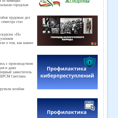
и от немецко-
ральная городская
абов трудовых дел
 семестра стал
кскурсии «По
 узников
или о том, как важно
лись с производством
ция и даже
 первый заместитель
и БРСМ Светлана
вручили штабам