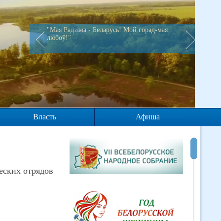
"Мая Радзiма - Беларусь! Мой горад-мая
любоў!"
Власть
Афиша
еских отрядов