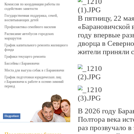
Комиссия по координации работы по
содействию занятости
Государственная поддержка, семей,
В пятницу, 22 ма
воспитывающих детей
«Барановичской в
Профилактика семейного насилия
году впервые раз
Расписание автобусов городских
маршрутов
дворца в Северн
График капитального ремонта жилищного
фонда
жители приняли с
Графики текущего ремонта
Бассейны г.Барановичи
Места для выгула собак в г.Барановичи
График подготовки юридических лиц
г.Барановичи к работе в осенне-зимний
период
В 2026 году Бара
Подробнее
Полтора века ист
раз прозвучало в 