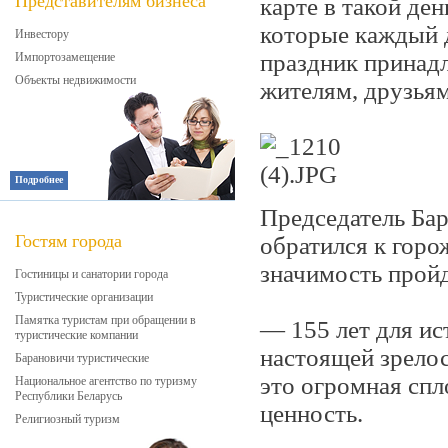
Представителям бизнеса
карте в такой де
которые каждый 
Инвестору
праздник принадл
Импортозамещение
Объекты недвижимости
жителям, друзьям
Подробнее
Председатель Ба
Гостям города
обратился к горо
значимость пройд
Гостиницы и санатории города
Туристические организации
Памятка туристам при обращении в
— 155 лет для ис
туристические компании
настоящей зрелос
Барановичи туристические
это огромная спл
Национальное агентство по туризму
Республики Беларусь
ценность.
Религиозный туризм