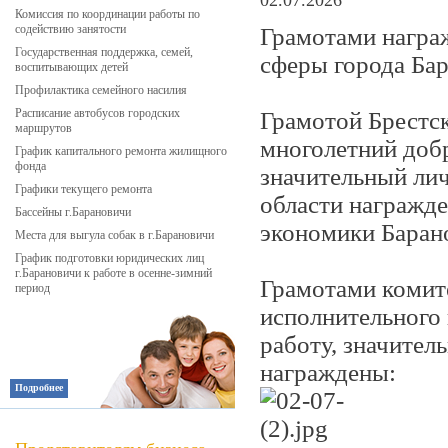
02.07.2026
Комиссия по координации работы по
содействию занятости
Грамотами награ
Государственная поддержка, семей,
сферы города Ба
воспитывающих детей
Профилактика семейного насилия
Расписание автобусов городских
Грамотой Брестск
маршрутов
многолетний доб
График капитального ремонта жилищного
фонда
значительный лич
Графики текущего ремонта
области награжде
Бассейны г.Барановичи
экономики Барано
Места для выгула собак в г.Барановичи
График подготовки юридических лиц
г.Барановичи к работе в осенне-зимний
Грамотами комит
период
исполнительного
работу, значител
награждены:
Подробнее