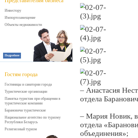
Представителям бизнеса
Инвестору
Импортозамещение
Объекты недвижимости
Подробнее
Гостям города
Гостиницы и санатории города
– Анастасия Нес
Туристические организации
отдела Баранович
Памятка туристам при обращении в
туристические компании
Барановичи туристические
– Мария Новик, 
Национальное агентство по туризму
Республики Беларусь
отдела «Баранов
Религиозный туризм
объединения»;