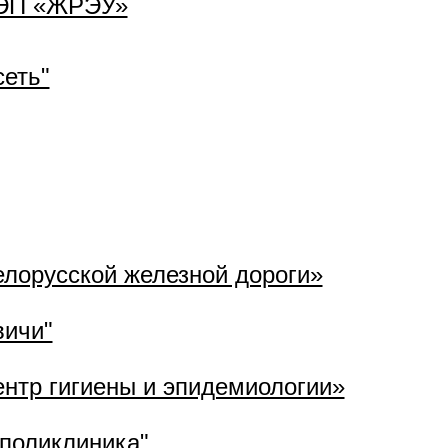
РЭП «ЖРЭУ»
еть"
лорусской железной дороги»
вичи"
нтр гигиены и эпидемиологии»
поликлиника"