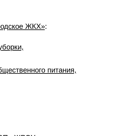
родское ЖКХ»
:
уборки,
бщественного питания,