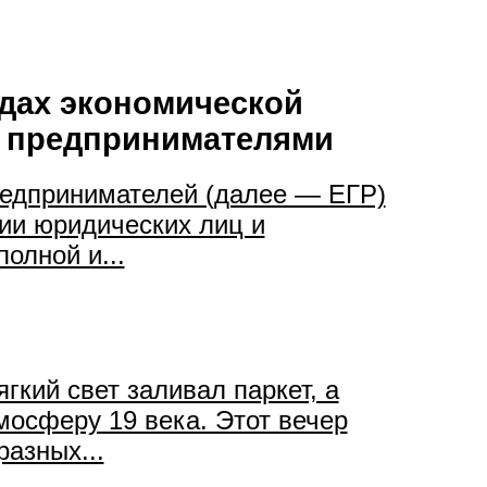
идах экономической
 предпринимателями
редпринимателей (далее — ЕГР)
ии юридических лиц и
олной и...
кий свет заливал паркет, а
мосферу 19 века. Этот вечер
азных...