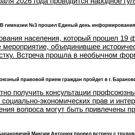
аля 2026 года проводится народное гуля
В гимназии №3 прошел Единый день информировани
вания населения, который прошел 19 ф
е мероприятие, объединившее историче
тку. Встреча прошла в необычном форм
юзный правовой прием граждан пройдет в г. Баранови
но получить консультации профсоюзны
 социально-экономических прав и интер
ния вопроса могут быть привлечены про
арановичей Максим Антонюк провел встречу с трудо