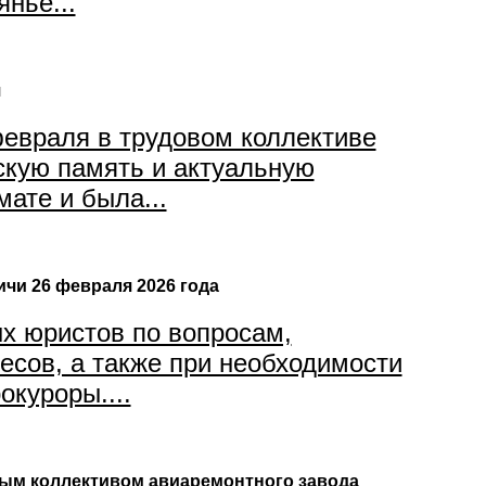
нье...
я
евраля в трудовом коллективе
скую память и актуальную
ате и была...
чи 26 февраля 2026 года
х юристов по вопросам,
есов, а также при необходимости
куроры....
вым коллективом авиаремонтного завода